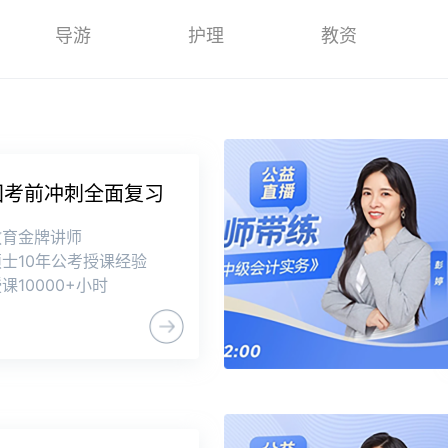
导游
护理
教资
年国考前冲刺全面复习
教育金牌讲师
士10年公考授课经验
课10000+小时