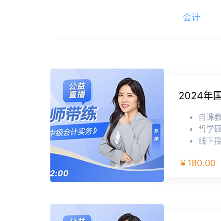
会计
2024
自课
哲学硕
线下授
￥180.00